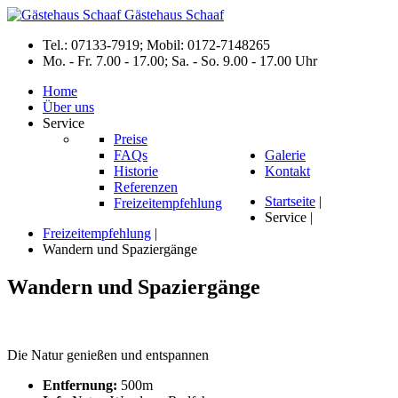
Gästehaus
Schaaf
Tel.: 07133-7919; Mobil: 0172-7148265
Mo. - Fr. 7.00 - 17.00; Sa. - So. 9.00 - 17.00 Uhr
Home
Über uns
Service
Preise
FAQs
Galerie
Historie
Kontakt
Referenzen
Startseite
|
Freizeitempfehlung
Service
|
Freizeitempfehlung
|
Wandern und Spaziergänge
Wandern
und
Spaziergänge
Die Natur genießen und entspannen
Entfernung:
500m